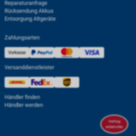
Reparaturanfrage
Rücksendung Akkus
Entsorgung Altgeräte
Zahlungsarten
Versanddienstleister
Händler finden
Händler werden
Vertrag
widerrufen