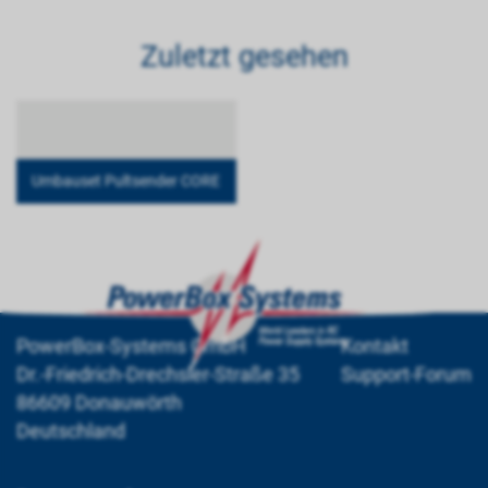
Zuletzt gesehen
Umbauset Pultsender CORE
PowerBox-Systems GmbH
Kontakt
Dr.-Friedrich-Drechsler-Straße 35
Support-Forum
86609 Donauwörth
Deutschland