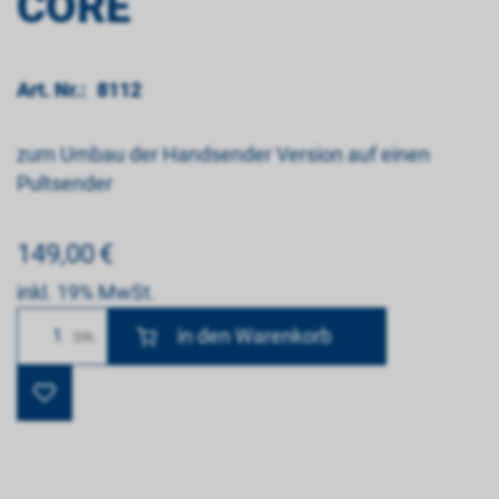
CORE
Art. Nr.:
8112
zum Umbau der Handsender Version auf einen
Pultsender
149,00
€
inkl. 19% MwSt.
Anzahl
Stk.