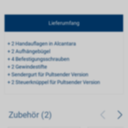
Lieferumfang
+ 2 Handauflagen in Alcantara
+ 2 Aufhängebügel
+ 4 Befestigungsschrauben
+ 2 Gewindestifte
+ Sendergurt für Pultsender Version
+ 2 Steuerknüppel für Pultsender Version
Zubehör (2)