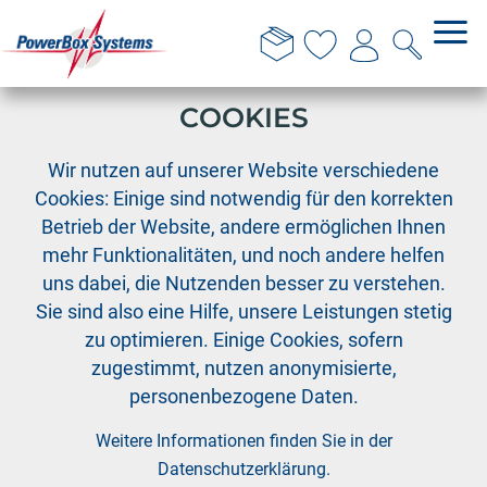
DIESE WEBSITE VERWENDET
COOKIES
›
›
PowerBox
Fernsteuersysteme
›
Wir nutzen auf unserer Website verschiedene
Zubehör Fernsteuersysteme
Cookies: Einige sind notwendig für den korrekten
Umbauset Pultsender CORE
Betrieb der Website, andere ermöglichen Ihnen
mehr Funktionalitäten, und noch andere helfen
uns dabei, die Nutzenden besser zu verstehen.
Sie sind also eine Hilfe, unsere Leistungen stetig
zu optimieren. Einige Cookies, sofern
zugestimmt, nutzen anonymisierte,
personenbezogene Daten.
Weitere Informationen finden Sie in der
Datenschutzerklärung
.