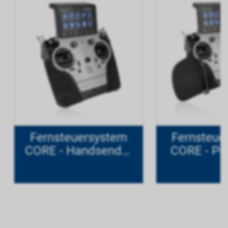
Fernsteuersystem
Fernsteue
CORE - Handsender
CORE - Pu
titan
tita