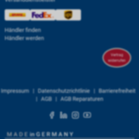
Händler finden
Händler werden
Vertrag
widerrufen
Impressum
|
Datenschutzrichtlinie
|
Barrierefreiheit
|
AGB
|
AGB Reparaturen
https://www.facebook.c
https://www.linkedi
https://www.ins
https://www.