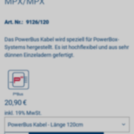
MPX/MPX
Art. Nr.:
9126/120
Das PowerBus Kabel wird speziell für PowerBox-
Systems hergestellt. Es ist hochflexibel und aus sehr
dünnen Einzeladern gefertigt.
P²Bus
20,90
€
inkl. 19% MwSt.
Bitte wählen
PowerBus Kabel - Länge 120cm