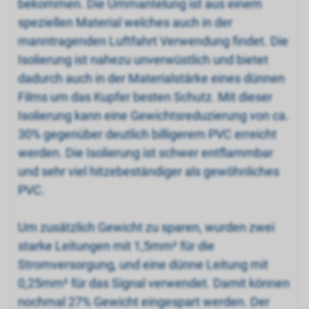
bekommen. Die Ummantelung ist aus einem
speziellen Material welches auch in der
manntragenden Luftfahrt Verwendung findet. Die
Isolierung ist nahezu unverwüstlich und bietet
dadurch auch in der Materialstärke eines dünnen
Films um das Kupfer besten Schutz. Mit dieser
Isolierung kann eine Gewichtsreduzierung von ca.
30% gegenüber deutlich billigerem PVC erreicht
werden. Die Isolierung ist schwer entflammbar
und sehr viel hitzebeständiger als gewöhnliches
PVC.
Um zusätzlich Gewicht zu sparen, wurden zwei
starke Leitungen mit 1,5mm² für die
Stromversorgung, und eine dünne Leitung mit
0,25mm² für das Signal verwendet. Damit können
nochmal 27% Gewicht eingespart werden. Der