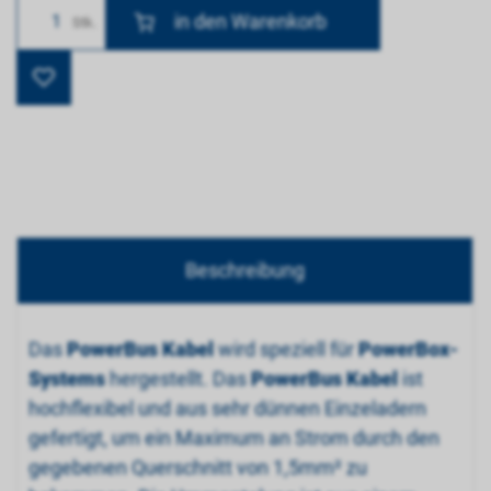
Anzahl
Stk.
Beschreibung
Das
PowerBus Kabel
wird speziell für
PowerBox-
Systems
hergestellt. Das
PowerBus Kabel
ist
hochflexibel und aus sehr dünnen Einzeladern
gefertigt, um ein Maximum an Strom durch den
gegebenen Querschnitt von 1,5mm² zu