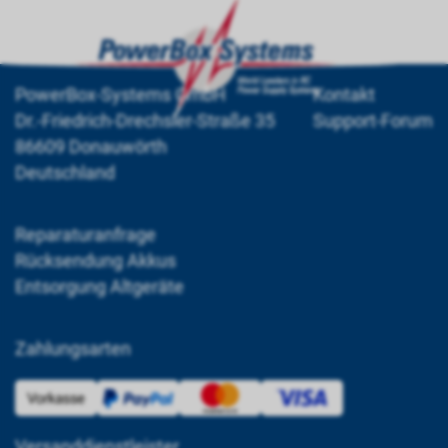
PowerBox-Systems GmbH
Kontakt
Dr.-Friedrich-Drechsler-Straße 35
Support-Forum
86609 Donauwörth
Deutschland
Reparaturanfrage
Rücksendung Akkus
Entsorgung Altgeräte
Zahlungsarten
Versanddienstleister