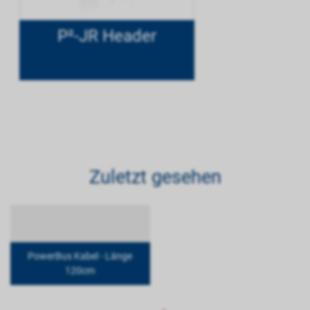
P²-JR Header
Zuletzt gesehen
PowerBus Kabel - Länge
120cm