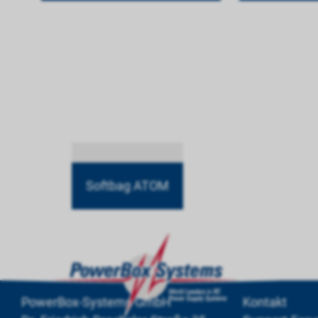
Softbag ATOM
PowerBox-Systems GmbH
Kontakt