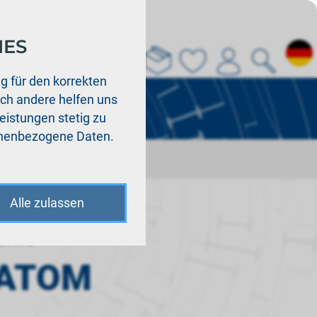
IES
Über uns
La
g für den korrekten
och andere helfen uns
Leistungen stetig zu
sonenbezogene Daten.
Alle zulassen
teme
 ATOM