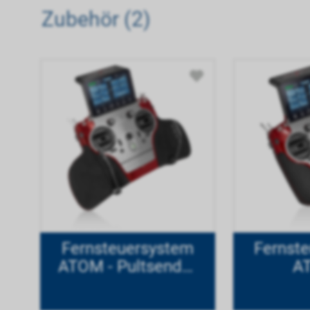
Zubehör (2)
Fernsteuersystem
Fernst
ATOM - Pultsender
A
Mode 1
Handse