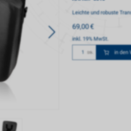
Leichte und robuste Tran
69,00
€
inkl. 19% MwSt.
Anzahl
Stk.