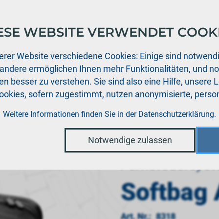
ESE WEBSITE VERWENDET COOK
ukte
Support
Aktuelles
Händler
Downloads
erer Website verschiedene Cookies: Einige sind notwendi
 andere ermöglichen Ihnen mehr Funktionalitäten, und n
n besser zu verstehen. Sie sind also eine Hilfe, unsere 
Cookies, sofern zugestimmt, nutzen anonymisierte, per
›
rsysteme
Softbag ATOM
Weitere Informationen finden Sie in der
Datenschutzerklärung
.
Notwendige zulassen
Fernsteuersys
Softbag
Art. Nr.:
8318