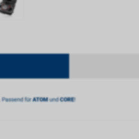
. Passend für
ATOM
und
CORE
!