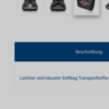
Beschreibung
Leichter und robuster Softbag Transportkoffer