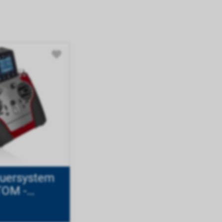
euersystem
TOM -
nder Mode
1