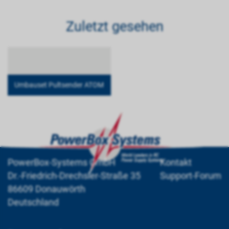
Zuletzt gesehen
Umbauset Pultsender ATOM
PowerBox-Systems GmbH
Kontakt
Dr.-Friedrich-Drechsler-Straße 35
Support-Forum
86609 Donauwörth
Deutschland