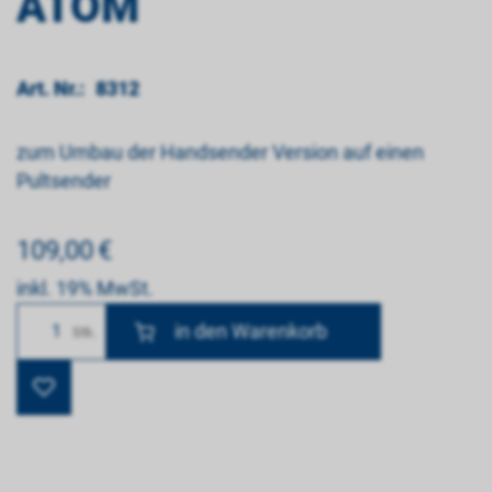
ATOM
Art. Nr.:
8312
zum Umbau der Handsender Version auf einen
Pultsender
109,00
€
inkl. 19% MwSt.
Anzahl
Stk.