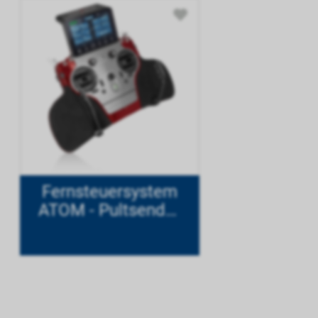
Fernsteuersystem
ATOM - Pultsender
Mode 1