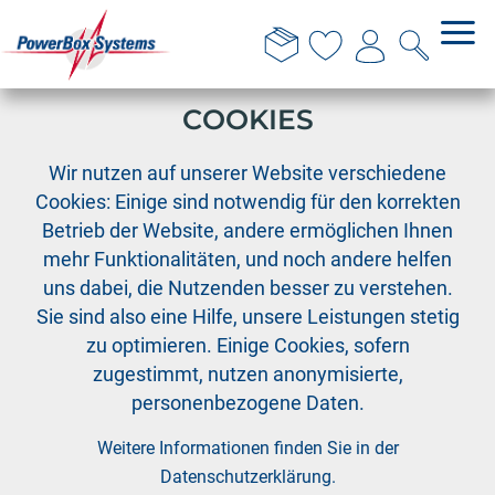
DIESE WEBSITE VERWENDET
COOKIES
›
›
PowerBox
Fernsteuersysteme
›
Wir nutzen auf unserer Website verschiedene
Zubehör Fernsteuersysteme
Cookies: Einige sind notwendig für den korrekten
Umbauset Pultsender ATOM
Betrieb der Website, andere ermöglichen Ihnen
mehr Funktionalitäten, und noch andere helfen
uns dabei, die Nutzenden besser zu verstehen.
Sie sind also eine Hilfe, unsere Leistungen stetig
zu optimieren. Einige Cookies, sofern
zugestimmt, nutzen anonymisierte,
personenbezogene Daten.
Weitere Informationen finden Sie in der
Datenschutzerklärung
.