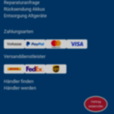
Reparaturanfrage
Rücksendung Akkus
Entsorgung Altgeräte
Zahlungsarten
Versanddienstleister
Händler finden
Händler werden
Vertrag
widerrufen