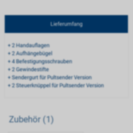
Lieferumfang
+ 2 Handauflagen
+ 2 Aufhängebügel
+ 4 Befestigungsschrauben
+ 2 Gewindestifte
+ Sendergurt für Pultsender Version
+ 2 Steuerknüppel für Pultsender Version
Zubehör (1)