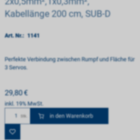
2x0,5mm²,1x0,3mm²,
Kabellänge 200 cm, SUB-D
Art. Nr.:
1141
Perfekte Verbindung zwischen Rumpf und Fläche für
3 Servos.
29,80
€
inkl. 19% MwSt.
Anzahl
Stk.