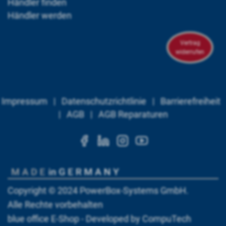
Händler finden
Händler werden
Vertrag
widerrufen
Impressum
|
Datenschutzrichtlinie
|
Barrierefreiheit
|
AGB
|
AGB Reparaturen
https://www.facebook.c
https://www.linkedi
https://www.ins
https://www.
Copyright © 2024
PowerBox-Systems GmbH
.
Alle Rechte vorbehalten
blue office
E-Shop - Developed by
CompuTech