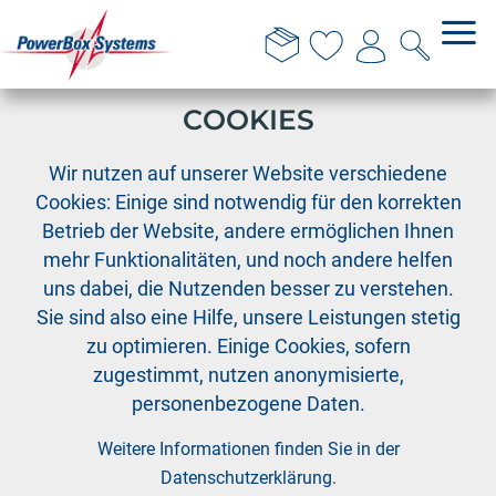
DIESE WEBSITE VERWENDET
COOKIES
›
›
›
PowerBox
Kabelkollektion
Servokabel
Wir nutzen auf unserer Website verschiedene
Kabelset Premium MAXI "one4three"
Cookies: Einige sind notwendig für den korrekten
Betrieb der Website, andere ermöglichen Ihnen
mehr Funktionalitäten, und noch andere helfen
uns dabei, die Nutzenden besser zu verstehen.
Sie sind also eine Hilfe, unsere Leistungen stetig
zu optimieren. Einige Cookies, sofern
zugestimmt, nutzen anonymisierte,
personenbezogene Daten.
Weitere Informationen finden Sie in der
Datenschutzerklärung
.