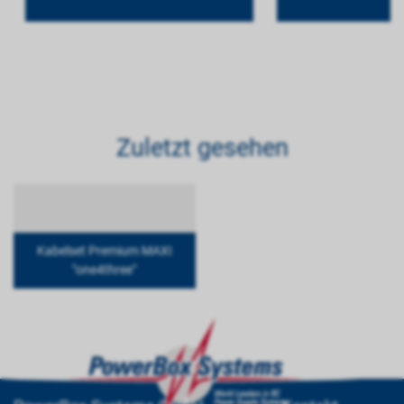
Zuletzt gesehen
Kabelset Premium MAXI
"one4three"