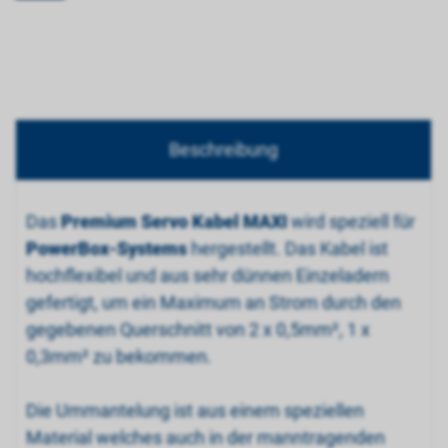
Beschreibung
Das
Premium Servo Kabel MAXI
wird speziell für
PowerBox-Systems
hergestellt. Das Kabel ist
hochflexibel und aus sehr dünnen Einzeladern
gefertigt, um ein Maximum an Strom durch den
gegebenen Querschnitt von 2 x 0,5mm², 1 x
0,3mm² zu bekommen.
Die Ummantelung ist aus einem speziellen
Material welches auch in der manntragenden