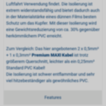
Luftfahrt Verwendung findet. Die Isolierung ist
extrem widerstandsfähig und bietet dadurch auch
in der Materialstärke eines dünnen Films besten
Schutz um das Kupfer. Mit dieser Isolierung wird
eine Gewichtsreduzierung von ca. 30% gegenüber
herkömmlichem PVC erreicht.
Zum Vergleich: Das hier angebotenen 2 x 0,5mm²
+ 1 x 0,3mm²
Premium MAXI Kabel
ist trotz
größerem Querschnitt, leichter als ein 0,25mm²
Standard PVC Kabel!
Die Isolierung ist schwer entflammbar und sehr
viel hitzebeständiger als gewöhnliches PVC.
Features