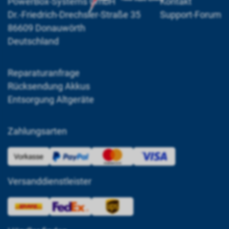
PowerBox-Systems GmbH
Kontakt
Dr.-Friedrich-Drechsler-Straße 35
Support-Forum
86609 Donauwörth
Deutschland
Reparaturanfrage
Rücksendung Akkus
Entsorgung Altgeräte
Zahlungsarten
Versanddienstleister