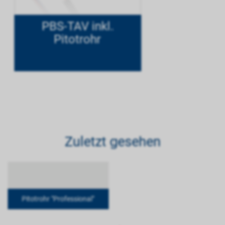
PBS-TAV inkl.
Pitotrohr
Zuletzt gesehen
Pitotrohr "Professional"