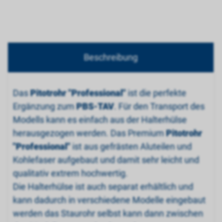
Beschreibung
Das
Pitotrohr "Professional"
ist die perfekte
Ergänzung zum
PBS-TAV
. Für den Transport des
Modells kann es einfach aus der Halterhülse
herausgezogen werden. Das Premium
Pitotrohr
"Professional"
ist aus gefrästen Aluteilen und
Kohlefaser aufgebaut und damit sehr leicht und
qualitativ extrem hochwertig.
Die Halterhülse ist auch separat erhältlich und
kann dadurch in verschiedene Modelle eingebaut
werden das Staurohr selbst kann dann zwischen