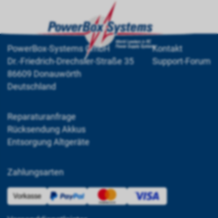
PowerBox-Systems GmbH
Kontakt
Dr.-Friedrich-Drechsler-Straße 35
Support-Forum
86609 Donauwörth
Deutschland
Reparaturanfrage
Rücksendung Akkus
Entsorgung Altgeräte
Zahlungsarten