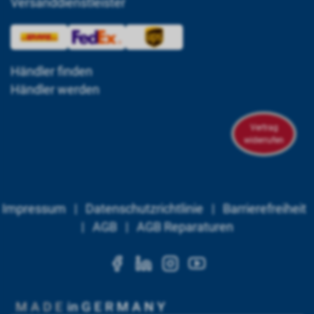
Versanddienstleister
Händler finden
Händler werden
Vertrag
widerrufen
Impressum
|
Datenschutzrichtlinie
|
Barrierefreiheit
|
AGB
|
AGB Reparaturen
https://www.facebook.c
https://www.linkedi
https://www.ins
https://www.