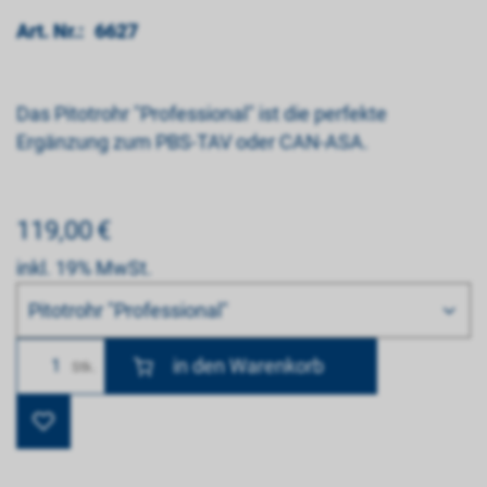
Art. Nr.:
6627
Das Pitotrohr "Professional" ist die perfekte
Ergänzung zum PBS-TAV oder CAN-ASA.
119,00
€
inkl. 19% MwSt.
Bitte wählen
Pitotrohr "Professional"
Anzahl
Stk.