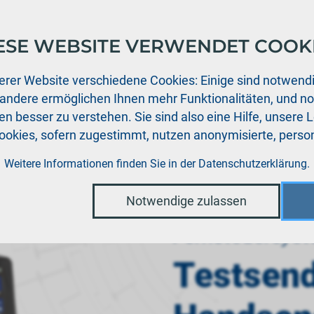
ESE WEBSITE VERWENDET COOK
ukte
Support
Aktuelles
Händler
Downloads
erer Website verschiedene Cookies: Einige sind notwendi
 andere ermöglichen Ihnen mehr Funktionalitäten, und n
n besser zu verstehen. Sie sind also eine Hilfe, unsere 
Cookies, sofern zugestimmt, nutzen anonymisierte, per
›
Testsender CORE Handsender Mode 1
Weitere Informationen finden Sie in der
Datenschutzerklärung
.
Notwendige zulassen
Fernsteuersys
Testsen