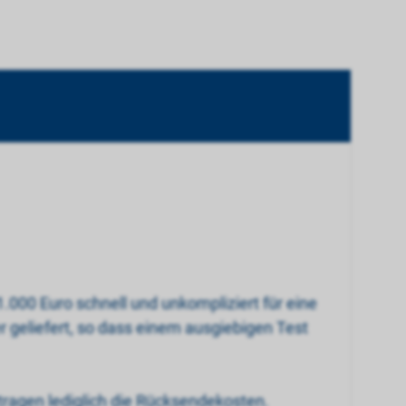
1.000 Euro schnell und unkompliziert für eine
 geliefert, so dass einem ausgiebigen Test
 tragen lediglich die Rücksendekosten.