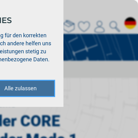
IES
Über uns
La
g für den korrekten
och andere helfen uns
Leistungen stetig zu
sonenbezogene Daten.
Alle zulassen
teme
der CORE