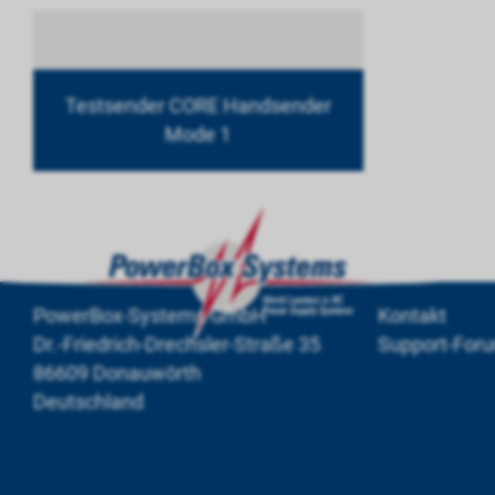
Testsender CORE Handsender
Mode 1
PowerBox-Systems GmbH
Kontakt
Dr.-Friedrich-Drechsler-Straße 35
Support-For
86609 Donauwörth
Deutschland