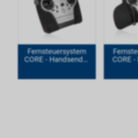
Fernsteuersystem
Fernst
CORE - Handsender
CORE - 
titan