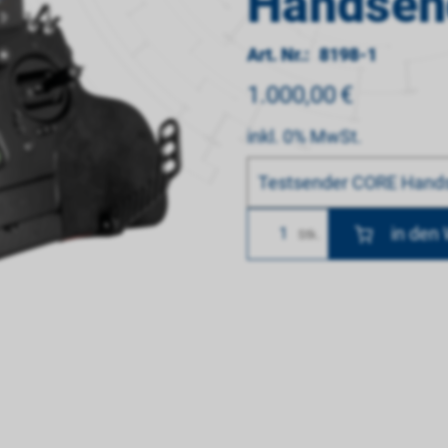
Handsen
Art. Nr.:
8198-1
1.000,00
€
inkl. 0% MwSt.
Bitte wählen
Testsender CORE Hand
Anzahl
Stk.