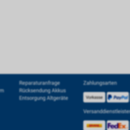
Reparaturanfrage
Zahlungsarten
um
Rücksendung Akkus
Entsorgung Altgeräte
Versanddienstleiste