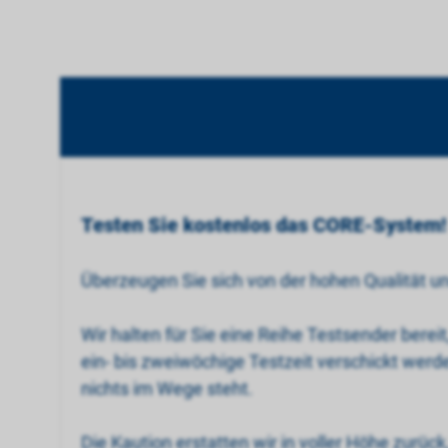
Testen Sie kostenlos das CORE-System!
Überzeugen Sie sich von der hohen Qualität 
Wir halten für Sie eine Reihe Testsender berei
ein- bis zweiwöchige Testzeit verschickt wer
nichts im Wege steht.
Die Kaution erstatten wir in voller Höhe zurü