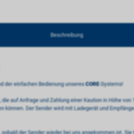
Beschreibung
und der einfachen Bedienung unseres
CORE
-Systems!
t, die auf Anfrage und Zahlung einer Kaution in Höhe von 
den können. Der Sender wird mit Ladegerät und Empfänger
ck, sobald der Sender wieder bei uns angekommen ist. Sie