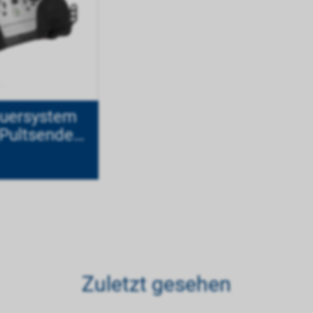
euersystem
Pultsender
titan
Zuletzt gesehen