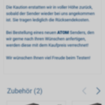
Die Kaution erstatten wir in voller Höhe zurück,
sobald der Sender wieder bei uns angekommen
ist. Sie tragen lediglich die Rücksendekosten.
Bei Bestellung eines neuen
ATOM
Senders, den
wir gerne nach Ihren Wünschen anfertigen,
werden diese mit dem Kaufpreis verrechnet!
Wir wünschen Ihnen viel Freude beim Testen!
Zubehör (2)