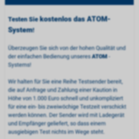
kostenlos das ATOM-
Testen Sie
System
!
Überzeugen Sie sich von der hohen Qualität und
der einfachen Bedienung unseres
ATOM
-
Systems!
Wir halten für Sie eine Reihe Testsender bereit,
die auf Anfrage und Zahlung einer Kaution in
Höhe von 1.000 Euro schnell und unkompliziert
für eine ein- bis zweiwöchige Testzeit verschickt
werden können. Der Sender wird mit Ladegerät
und Empfänger geliefert, so dass einem
ausgiebigen Test nichts im Wege steht.