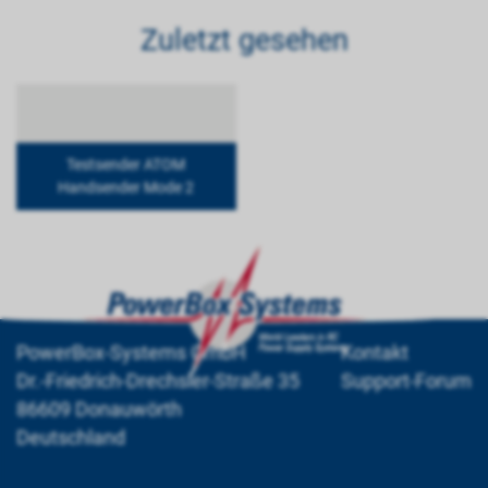
Zuletzt gesehen
Testsender ATOM
Handsender Mode 2
PowerBox-Systems GmbH
Kontakt
Dr.-Friedrich-Drechsler-Straße 35
Support-Forum
86609 Donauwörth
Deutschland