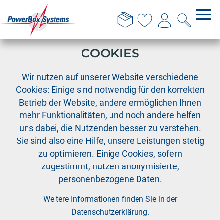
DIESE WEBSITE VERWENDET
COOKIES
›
›
PowerBox
Fernsteuersysteme
Fernsteuersysteme
›
Wir nutzen auf unserer Website verschiedene
Testsender ATOM Handsender Mode 2
Cookies: Einige sind notwendig für den korrekten
Betrieb der Website, andere ermöglichen Ihnen
mehr Funktionalitäten, und noch andere helfen
uns dabei, die Nutzenden besser zu verstehen.
Sie sind also eine Hilfe, unsere Leistungen stetig
zu optimieren. Einige Cookies, sofern
zugestimmt, nutzen anonymisierte,
personenbezogene Daten.
Weitere Informationen finden Sie in der
Datenschutzerklärung
.