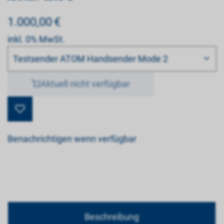
1.000,00
€
inkl. 0% MwSt.
Bitte wählen
Testsender ATOM Handsender Mode 2
Aktuell nicht verfügbar
Benachrichtigen wenn verfügbar
Beschreibung