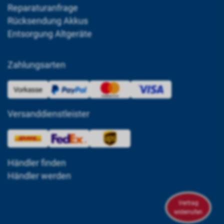
Reparaturanfrage
Rücksendung Akkus
Entsorgung Altgeräte
Zahlungsarten
Versanddienstleister
Händler finden
Händler werden
Vertrag
widerrufen