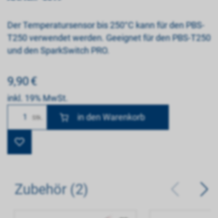
Der Temperatursensor bis 250°C kann für den PBS-
T250 verwendet werden. Geeignet für den PBS-T250
und den SparkSwitch PRO.
9,90
€
inkl. 19% MwSt.
Anzahl
Stk.
Zubehör (2)