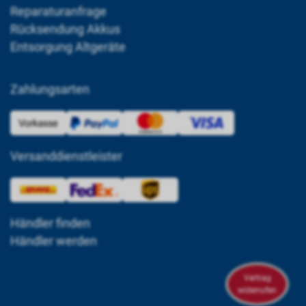
Reparaturanfrage
Rücksendung Akkus
Entsorgung Altgeräte
Zahlungsarten
Versanddienstleister
Händler finden
Händler werden
Vertrag
widerrufen