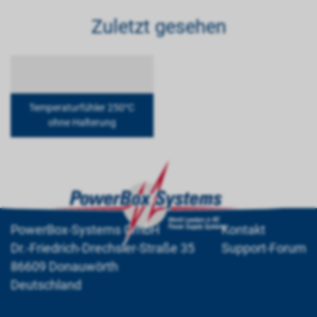
Zuletzt gesehen
Temperaturfühler 250°C
ohne Halterung
PowerBox-Systems GmbH
Kontakt
Dr.-Friedrich-Drechsler-Straße 35
Support-Forum
86609 Donauwörth
Deutschland