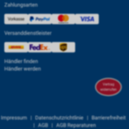
Zahlungsarten
Versanddienstleister
Händler finden
Händler werden
Vertrag
widerrufen
Impressum
|
Datenschutzrichtlinie
|
Barrierefreiheit
|
AGB
|
AGB Reparaturen