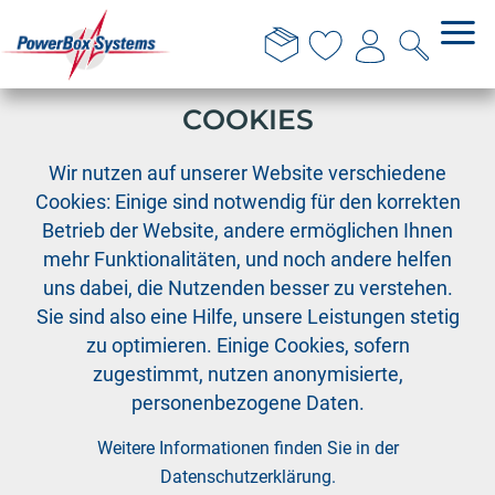
DIESE WEBSITE VERWENDET
COOKIES
›
›
PowerBox
Teamkleidung
Wir nutzen auf unserer Website verschiedene
PowerBox T-Shirt 'Performance' Sonderedition -
Cookies: Einige sind notwendig für den korrekten
schwarz - XS
Betrieb der Website, andere ermöglichen Ihnen
mehr Funktionalitäten, und noch andere helfen
uns dabei, die Nutzenden besser zu verstehen.
Sie sind also eine Hilfe, unsere Leistungen stetig
zu optimieren. Einige Cookies, sofern
zugestimmt, nutzen anonymisierte,
personenbezogene Daten.
Weitere Informationen finden Sie in der
Datenschutzerklärung
.