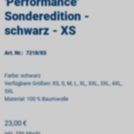
'Performance'
Sonderedition -
schwarz - XS
Art. Nr.:
7218/XS
Farbe: schwarz
Verfügbare Größen: XS, S, M, L, XL, XXL, 3XL, 4XL,
5XL
Material: 100 % Baumwolle
23,00
€
inkl. 19% MwSt.