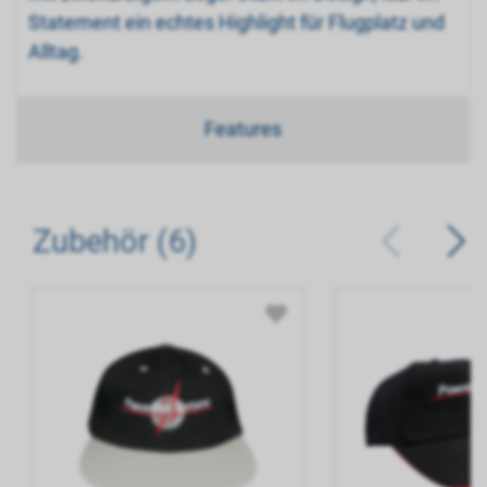
Statement ein echtes Highlight für Flugplatz und
Alltag.
Features
Zubehör (6)