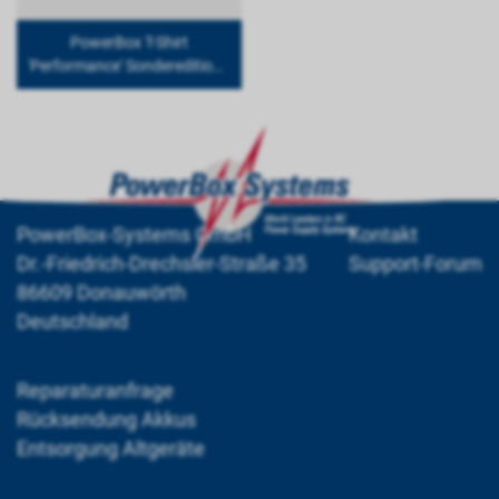
PowerBox T-Shirt
'Performance' Sonderedition -
schwarz - XS
PowerBox-Systems GmbH
Kontakt
Dr.-Friedrich-Drechsler-Straße 35
Support-Forum
86609 Donauwörth
Deutschland
Reparaturanfrage
Rücksendung Akkus
Entsorgung Altgeräte