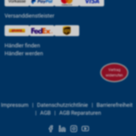
Versanddienstleister
Händler finden
Händler werden
Vertrag
widerrufen
Impressum
|
Datenschutzrichtlinie
|
Barrierefreiheit
|
AGB
|
AGB Reparaturen
https://www.facebook.c
https://www.linkedi
https://www.ins
https://www.