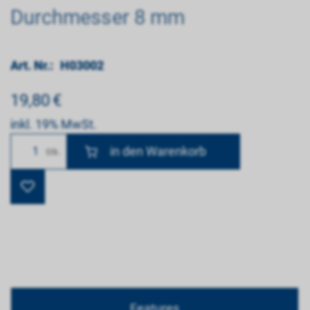
Durchmesser 8 mm
Art. Nr.:
H03002
19,80
€
inkl. 19% MwSt.
Anzahl
Stk.
Features