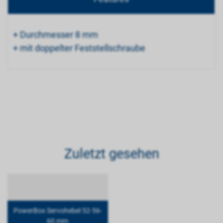
+ Durchmesser 8 mm
+ mit doppelter Feststellschraube
Zuletzt gesehen
PowerBox Servohebel 52-56-
60 mm