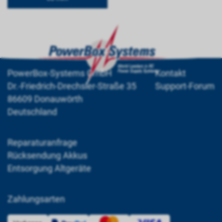
PowerBox-Systems GmbH
Kontakt
Dr.-Friedrich-Drechsler-Straße 35
Support-Forum
86609 Donauwörth
Deutschland
Reparaturanfrage
Rücksendung Akkus
Entsorgung Altgeräte
Zahlungsarten