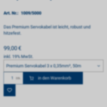
Art. Nr.:
1009/5000
Das Premium Servokabel ist leicht, robust und
hitzefest.
99,00
€
inkl. 19% MwSt.
Bitte wählen
Premium Servokabel 3 x 0,35mm², 50m
Anzahl
Stk.