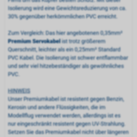
Isolierung wird eine Gewichtsreduzierung von ca.
30% gegenüber herkömmlichen PVC erreicht.
Zum Vergleich: Das hier angebotenen 0,35mm²
Premium Servokabel
ist trotz größerem
Querschnitt, leichter als ein 0,25mm² Standard
PVC Kabel. Die Isolierung ist schwer entflammbar
und sehr viel hitzebeständiger als gewöhnliches
PVC.
HINWEIS
Unser Premiumkabel ist resistent gegen Benzin,
Kerosin und andere Flüssigkeiten, die im
Modellflug verwendet werden, allerdings ist es
nur eingeschränkt resistent gegen UV-Strahlung.
Setzen Sie das Premiumkabel nicht über längeren