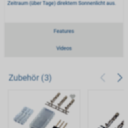
Zeitraum (über Tage) direktem Sonnenlicht aus.
Features
Videos
Zubehör (3)