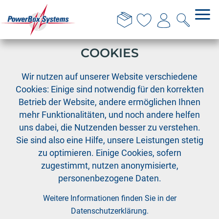
DIESE WEBSITE VERWENDET
COOKIES
›
›
›
PowerBox
Kabelkollektion
Servokabel
Wir nutzen auf unserer Website verschiedene
Premium Servokabel 3 x 0,35mm², 50m
Cookies: Einige sind notwendig für den korrekten
Betrieb der Website, andere ermöglichen Ihnen
mehr Funktionalitäten, und noch andere helfen
uns dabei, die Nutzenden besser zu verstehen.
Sie sind also eine Hilfe, unsere Leistungen stetig
zu optimieren. Einige Cookies, sofern
zugestimmt, nutzen anonymisierte,
personenbezogene Daten.
Weitere Informationen finden Sie in der
Datenschutzerklärung
.