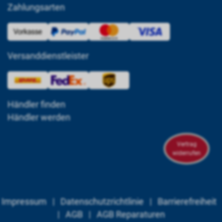
Zahlungsarten
Versanddienstleister
Händler finden
Händler werden
Vertrag
widerrufen
Impressum
|
Datenschutzrichtlinie
|
Barrierefreiheit
|
AGB
|
AGB Reparaturen