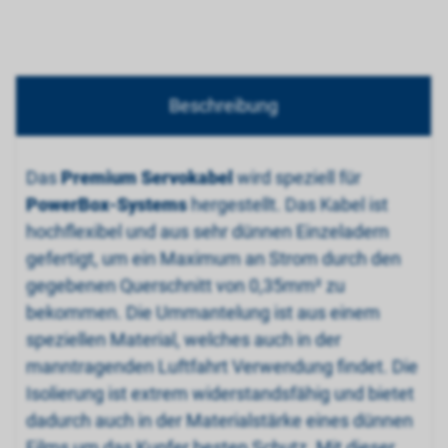
Beschreibung
Das
Premium Servokabel
wird speziell für
PowerBox-Systems
hergestellt. Das Kabel ist
hochflexibel und aus sehr dünnen Einzeladern
gefertigt, um ein Maximum an Strom durch den
gegebenen Querschnitt von 0,35mm² zu
bekommen. Die Ummantelung ist aus einem
speziellen Material, welches auch in der
manntragenden Luftfahrt Verwendung findet. Die
Isolierung ist extrem widerstandsfähig und bietet
dadurch auch in der Materialstärke eines dünnen
Films um das Kupfer besten Schutz. Mit dieser