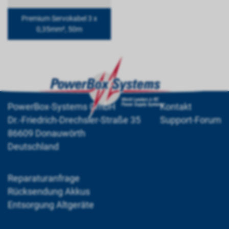
Premium Servokabel 3 x
0,35mm², 50m
PowerBox-Systems GmbH
Kontakt
Dr.-Friedrich-Drechsler-Straße 35
Support-Forum
86609 Donauwörth
Deutschland
Reparaturanfrage
Rücksendung Akkus
Entsorgung Altgeräte