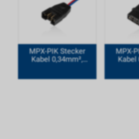
MPX-PIK Stecker
MPX-P
Kabel 0,34mm²,
Kabel
Länge 20 cm
Läng