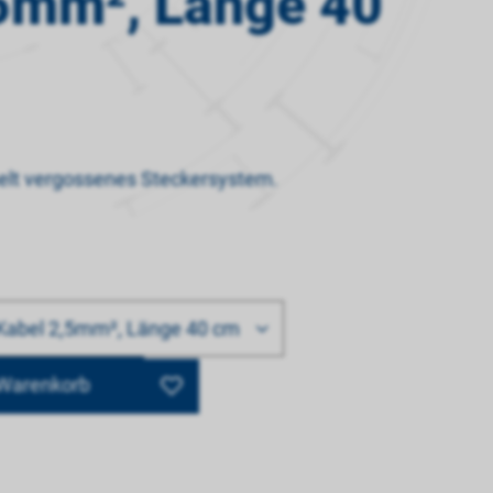
5mm², Länge 40
melt vergossenes Steckersystem.
Kabel 2,5mm², Länge 40 cm