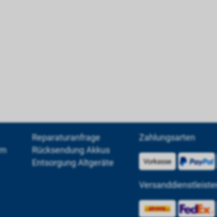
Reparaturanfrage
Zahlungsarten
um
Rücksendung Akkus
Entsorgung Altgeräte
Versanddienstleiste