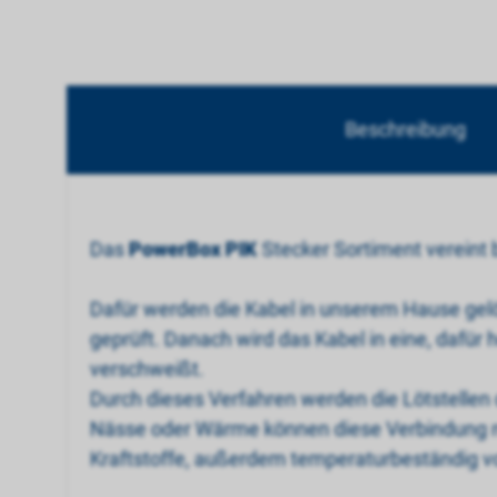
Beschreibung
Das
PowerBox PIK
Stecker Sortiment verein
Dafür werden die Kabel in unserem Hause gelö
geprüft. Danach wird das Kabel in eine, dafür
verschweißt.
Durch dieses Verfahren werden die Lötstelle
Nässe oder Wärme können diese Verbindung nega
Kraftstoffe, außerdem temperaturbeständig vo