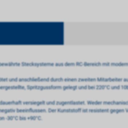
t bewährte Stecksysteme aus dem RC-Bereich mit moder
tet und anschließend durch einen zweiten Mitarbeiter au
 hergestellte, Spritzgussform gelegt und bei 220°C und 10
n dauerhaft versiegelt und zugentlastet. Weder mechani
tiv beeinflussen. Der Kunststoff ist resistent gegen Vi
n -30°C bis +90°C.