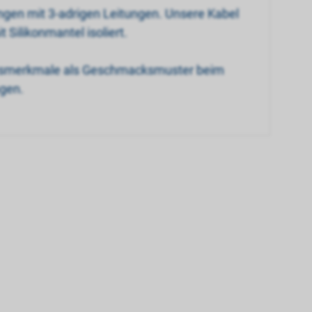
ngen mit 3-adrigen Leitungen. Unsere Kabel
Silikonmantel isoliert.
tätsmerkmale als Geschmacksmuster beim
gen.