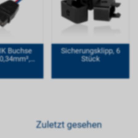
IK Buchse
Sicherungsklipp, 6
 0,34mm²,
Stück
e 20 cm
Zuletzt gesehen