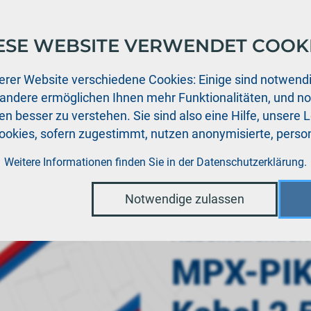
ESE WEBSITE VERWENDET COOK
ukte
Support
Aktuelles
Händler
Downloads
erer Website verschiedene Cookies: Einige sind notwendi
 andere ermöglichen Ihnen mehr Funktionalitäten, und n
n besser zu verstehen. Sie sind also eine Hilfe, unsere 
Cookies, sofern zugestimmt, nutzen anonymisierte, per
ngerung Kabel 2,5mm², Länge 40 cm
Weitere Informationen finden Sie in der
Datenschutzerklärung
.
Notwendige zulassen
Kabelkollektion
MPX-PIK