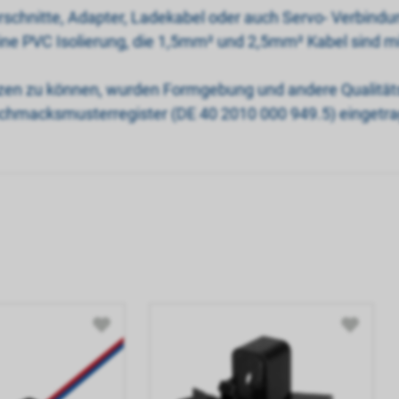
rschnitte, Adapter, Ladekabel oder auch Servo- Verbindu
e PVC Isolierung, die 1,5mm² und 2,5mm² Kabel sind mit 
ützen zu können, wurden Formgebung und andere Quali
chmacksmusterregister (DE 40 2010 000 949.5) eingetra