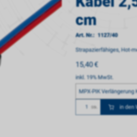
Kabel 2,
cm
Art. Nr.:
1127/40
Strapazierfähiges, Hot-
15,40
€
inkl. 19% MwSt.
Bitte wählen
MPX-PIK Verlängerung 
Anzahl
Stk.