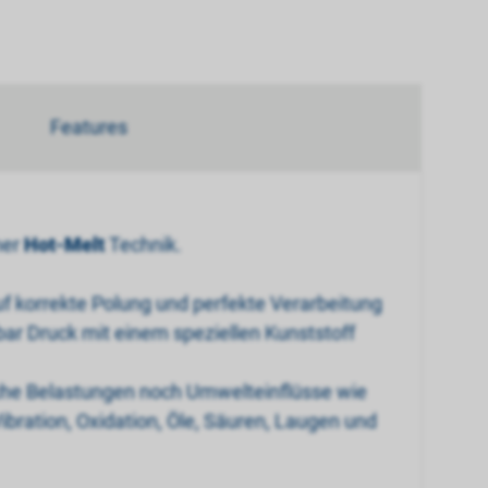
Features
ner
Hot-Melt
Technik.
f korrekte Polung und perfekte Verarbeitung
bar Druck mit einem speziellen Kunststoff
sche Belastungen noch Umwelteinflüsse wie
bration, Oxidation, Öle, Säuren, Laugen und