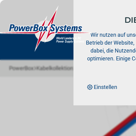
DI
Prod
Wir nutzen auf uns
Betrieb der Website,
dabei, die Nutzende
optimieren. Einige 
›
›
›
PowerBox
Kabelkollektion
MPX-PIK
MPX-PIK Verlä
Einstellen