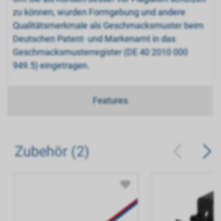
zu können, wurden Formgebung und andere
Qualitätsmerkmale als Geschmacksmuster beim
Deutschen Patent- und Markenamt in das
Geschmacksmusterregister (DE 40 2010 000
949.5) eingetragen.
Features
Zubehör (2)