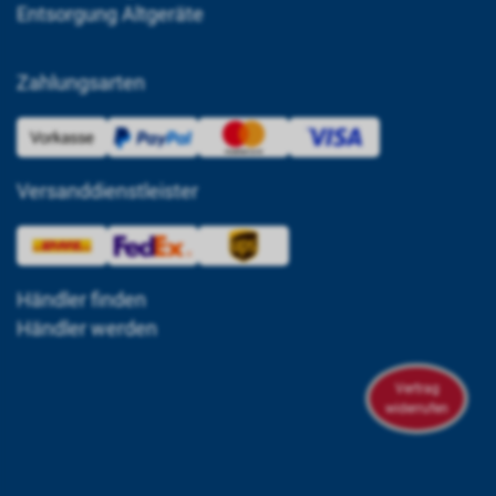
Entsorgung Altgeräte
Zahlungsarten
Versanddienstleister
Händler finden
Händler werden
Vertrag
widerrufen