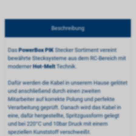
Beschreibung
Das
PowerBox PIK
Stecker Sortiment vereint
bewährte Stecksysteme aus dem RC-Bereich mit
moderner
Hot-Melt
Technik.
Dafür werden die Kabel in unserem Hause gelötet
und anschließend durch einen zweiten
Mitarbeiter auf korrekte Polung und perfekte
Verarbeitung geprüft. Danach wird das Kabel in
eine, dafür hergestellte, Spritzgussform gelegt
und bei 220°C und 10bar Druck mit einem
speziellen Kunststoff verschweißt.