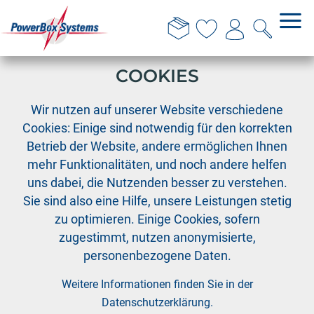
DIESE WEBSITE VERWENDET
COOKIES
›
›
›
PowerBox
Kabelkollektion
MPX-PIK
Wir nutzen auf unserer Website verschiedene
MPX-PIK Buchse Kabel 2,5mm², Länge 30 cm
Cookies: Einige sind notwendig für den korrekten
Betrieb der Website, andere ermöglichen Ihnen
mehr Funktionalitäten, und noch andere helfen
uns dabei, die Nutzenden besser zu verstehen.
Sie sind also eine Hilfe, unsere Leistungen stetig
zu optimieren. Einige Cookies, sofern
zugestimmt, nutzen anonymisierte,
personenbezogene Daten.
Weitere Informationen finden Sie in der
Datenschutzerklärung
.