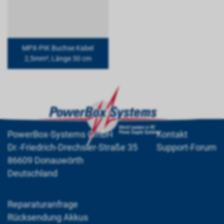
MPX-PIK Buchse Kabel
2,5mm², Länge 30 cm
PowerBox-Systems GmbH
Kontakt
Dr.-Friedrich-Drechsler-Straße 35
Support-Forum
86609 Donauwörth
Deutschland
Reparaturanfrage
Rücksendung Akkus