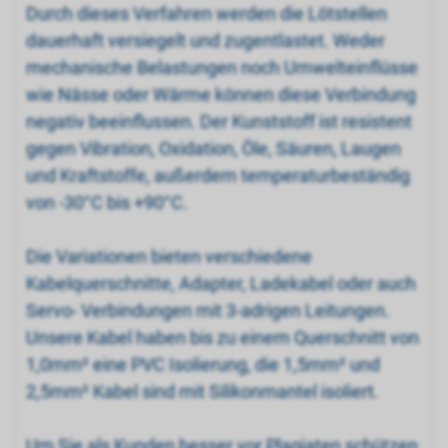
Durch dieses Verfahren werden die Lötstellen
dauerhaft versiegelt und zugentlastet. Weder
mechanische Belastungen noch Umwelteinflüsse
wie Nässe oder Wärme können diese Verbindung
negativ beeinflussen. Der Kunststoff ist resistent
gegen Vibration, Oxidation, Öle, Säuren, Laugen
und Kraftstoffe, außerdem temperaturbeständig
von -30°C bis +90°C.
Die Variationen bieten verschiedene
Kabelquerschnitte, Adapter, Ladekabel oder auch
Servo- Verbindungen mit 3-adrigen Leitungen.
Unsere Kabel haben bis zu einem Querschnitt von
1,0mm² eine PVC Isolierung, die 1,5mm² und
2,5mm² Kabel sind mit Silikonmantel isoliert.
Um Sie als Kunden besser vor Plagiaten schützen