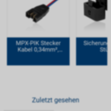
MPX-PIK Stecker
Sicherungs
Kabel 0,34mm²,
Stü
Länge 20 cm
Zuletzt gesehen