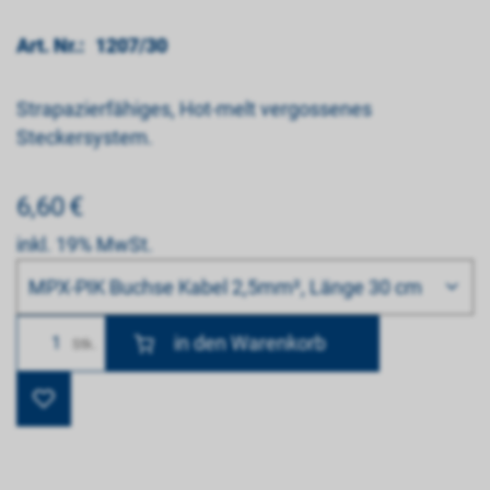
Art. Nr.:
1207/30
Strapazierfähiges, Hot-melt vergossenes
Steckersystem.
6,60
€
inkl. 19% MwSt.
Bitte wählen
MPX-PIK Buchse Kabel 2,5mm², Länge 30 cm
Anzahl
Stk.