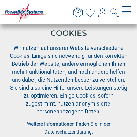
DIESE WEBSITE VERWENDET
COOKIES
›
›
›
PowerBox
Kabelkollektion
Adapterkabel
Wir nutzen auf unserer Website verschiedene
Adapter Kabel MPX/Deans 1,5mm², Länge 40 cm
Cookies: Einige sind notwendig für den korrekten
Betrieb der Website, andere ermöglichen Ihnen
mehr Funktionalitäten, und noch andere helfen
uns dabei, die Nutzenden besser zu verstehen.
Sie sind also eine Hilfe, unsere Leistungen stetig
zu optimieren. Einige Cookies, sofern
zugestimmt, nutzen anonymisierte,
personenbezogene Daten.
Weitere Informationen finden Sie in der
Datenschutzerklärung
.