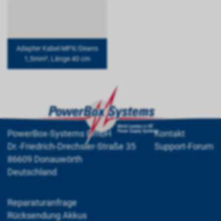
Adapter Kabel MPX/Deans
1,5mm², Länge 40 cm
PowerBox-Systems GmbH
Kontakt
Dr.-Friedrich-Drechsler-Straße 35
Support-Forum
86609 Donauwörth
Deutschland
Reparaturanfrage
Rücksendung Akkus