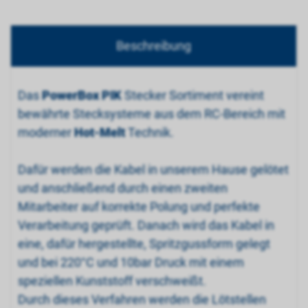
Beschreibung
Das
PowerBox PIK
Stecker Sortiment vereint
bewährte Stecksysteme aus dem RC-Bereich mit
moderner
Hot-Melt
Technik.
Dafür werden die Kabel in unserem Hause gelötet
und anschließend durch einen zweiten
Mitarbeiter auf korrekte Polung und perfekte
Verarbeitung geprüft. Danach wird das Kabel in
eine, dafür hergestellte, Spritzgussform gelegt
und bei 220°C und 10bar Druck mit einem
speziellen Kunststoff verschweißt.
Durch dieses Verfahren werden die Lötstellen