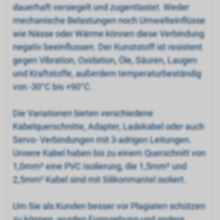
dauerhaft versiegelt und zugentlastet. Weder
mechanische Belastungen noch Umwelteinflüsse
wie Nässe oder Wärme können diese Verbindung
negativ beeinflussen. Der Kunststoff ist resistent
gegen Vibration, Oxidation, Öle, Säuren, Laugen
und Kraftstoffe, außerdem temperaturbeständig
von -30°C bis +90°C.
Die Variationen bieten verschiedene
Kabelquerschnitte, Adapter, Ladekabel oder auch
Servo- Verbindungen mit 3-adrigen Leitungen.
Unsere Kabel haben bis zu einem Querschnitt von
1,0mm² eine PVC Isolierung, die 1,5mm² und
2,5mm² Kabel sind mit Silikonmantel isoliert.
Um Sie als Kunden besser vor Plagiaten schützen
zu können, wurden Formgebung und andere