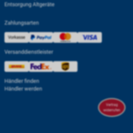
Entsorgung Altgeräte
Zahlungsarten
Versanddienstleister
Händler finden
Händler werden
Vertrag
widerrufen