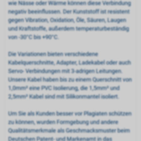
wie Nässe oder Wärme können diese Verbindung
negativ beeinflussen. Der Kunststoff ist resistent
gegen Vibration, Oxidation, Öle, Säuren, Laugen
und Kraftstoffe, außerdem temperaturbeständig
von -30°C bis +90°C.
Die Variationen bieten verschiedene
Kabelquerschnitte, Adapter, Ladekabel oder auch
Servo- Verbindungen mit 3-adrigen Leitungen.
Unsere Kabel haben bis zu einem Querschnitt von
1,0mm² eine PVC Isolierung, die 1,5mm² und
2,5mm² Kabel sind mit Silikonmantel isoliert.
Um Sie als Kunden besser vor Plagiaten schützen
zu können, wurden Formgebung und andere
Qualitätsmerkmale als Geschmacksmuster beim
Deutschen Patent- und Markenamt in das