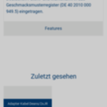
Geschmacksmusterregister (DE 40 2010 000
949.5) eingetragen.
Features
Zuletzt gesehen
Adapter Kabel Deans/2xJR