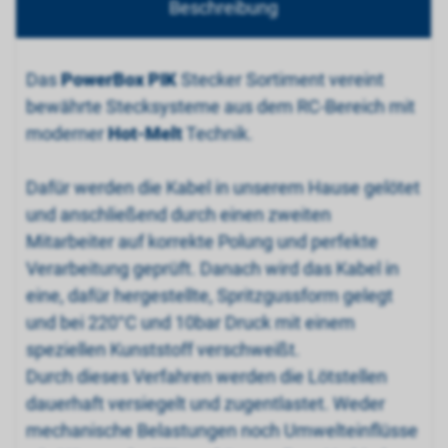
Beschreibung
Das
PowerBox PIK
Stecker Sortiment vereint
bewährte Stecksysteme aus dem RC-Bereich mit
moderner
Hot-Melt
Technik.
Dafür werden die Kabel in unserem Hause gelötet
und anschließend durch einen zweiten
Mitarbeiter auf korrekte Polung und perfekte
Verarbeitung geprüft. Danach wird das Kabel in
eine, dafür hergestellte, Spritzgussform gelegt
und bei 220°C und 10bar Druck mit einem
speziellen Kunststoff verschweißt.
Durch dieses Verfahren werden die Lötstellen
dauerhaft versiegelt und zugentlastet. Weder
mechanische Belastungen noch Umwelteinflüsse