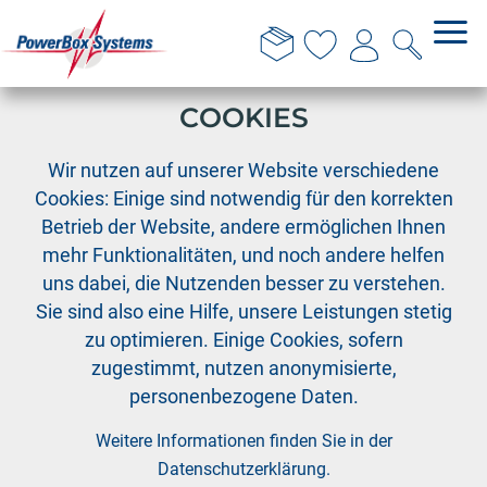
DIESE WEBSITE VERWENDET
COOKIES
›
›
›
PowerBox
Kabelkollektion
Adapterkabel
Wir nutzen auf unserer Website verschiedene
Adapter Kabel Deans/2xJR 0,5mm²
Cookies: Einige sind notwendig für den korrekten
Betrieb der Website, andere ermöglichen Ihnen
mehr Funktionalitäten, und noch andere helfen
uns dabei, die Nutzenden besser zu verstehen.
Sie sind also eine Hilfe, unsere Leistungen stetig
zu optimieren. Einige Cookies, sofern
zugestimmt, nutzen anonymisierte,
personenbezogene Daten.
Weitere Informationen finden Sie in der
Datenschutzerklärung
.