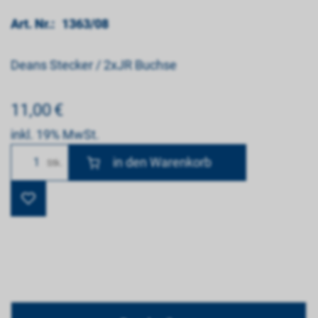
Art. Nr.:
1363/08
Deans Stecker / 2xJR Buchse
11,00
€
inkl. 19% MwSt.
Anzahl
Stk.