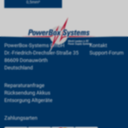
0,5mm²
PowerBox-Systems GmbH
Kontakt
Dr.-Friedrich-Drechsler-Straße 35
Support-Forum
86609 Donauwörth
Deutschland
Reparaturanfrage
Rücksendung Akkus
Entsorgung Altgeräte
Zahlungsarten