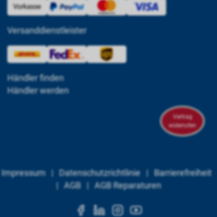
Versanddienstleister
Händler finden
Händler werden
Vertrag
widerrufen
Impressum
|
Datenschutzrichtlinie
|
Barrierefreiheit
|
AGB
|
AGB Reparaturen
https://www.facebook.c
https://www.linkedi
https://www.ins
https://www.