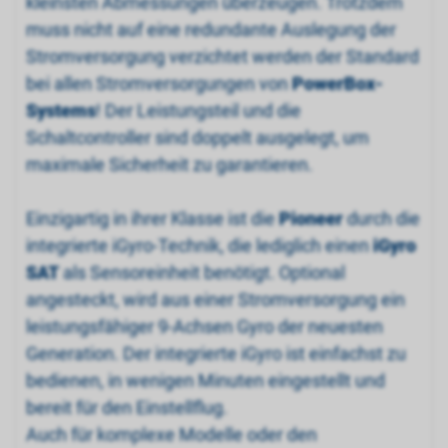
kleinsten Abmessungen überzeugen. Trotzdem
muss nicht auf eine redundante Auslegung der
Stromversorgung verzichtet werden der Standard
bei allen Stromversorgungen von
PowerBox-
Systems
! Der Leistungsteil und die
Schaltcontroller sind doppelt ausgelegt, um
maximale Sicherheit zu garantieren.
Einzigartig in ihrer Klasse ist die
Pioneer
durch die
integrierte iGyro-Technik, die lediglich einen
iGyro
SAT
als Sensoreinheit benötigt. Optional
angesteckt, wird aus einer Stromversorgung ein
leistungsfähiger 9-Achsen Gyro der neuesten
Generation. Der integrierte iGyro ist einfachst zu
bedienen, in wenigen Minuten eingestellt und
bereit für den Einstellflug.
Auch für komplexe Modelle oder den