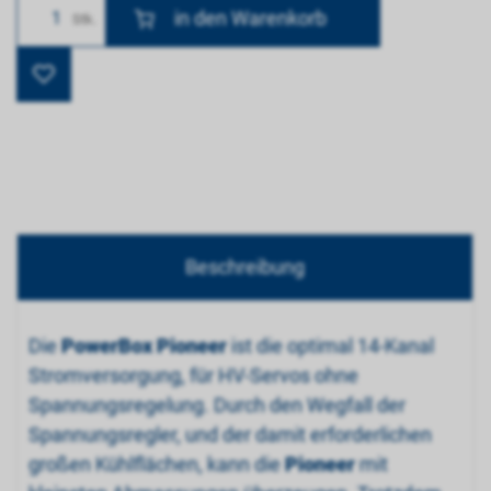
Anzahl
Stk.
Beschreibung
Die
PowerBox Pioneer
ist die optimal 14-Kanal
Stromversorgung, für HV-Servos ohne
Spannungsregelung. Durch den Wegfall der
Spannungsregler, und der damit erforderlichen
großen Kühlflächen, kann die
Pioneer
mit