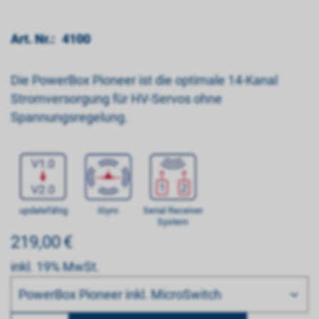
Art. Nr.:
4100
Die PowerBox Pioneer ist die optimale 14-Kanal
Stromversorgung für HV-Servos ohne
Spannungsregelung.
updatefähig
iGyro
Serial Receiver
System
219,00
€
inkl. 19% MwSt.
Bitte wählen
PowerBox Pioneer inkl. MicroSwitch