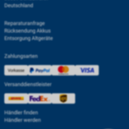
Deutschland
Reparaturanfrage
Rücksendung Akkus
Entsorgung Altgeräte
Zahlungsarten
Versanddienstleister
Händler finden
Händler werden