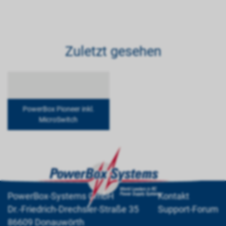
Zuletzt gesehen
PowerBox Pioneer inkl.
MicroSwitch
PowerBox-Systems GmbH
Kontakt
Dr.-Friedrich-Drechsler-Straße 35
Support-Forum
86609 Donauwörth