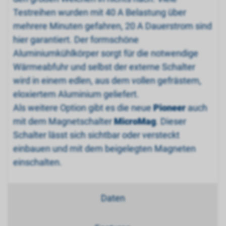
Testreihen wurden mit 40 A Belastung über
mehrere Minuten gefahren, 20 A Dauerstrom sind
hier garantiert. Der formschöne
Aluminiumkühlkörper sorgt für die notwendige
Wärmeabfuhr und selbst der externe Schalter
wird in einem edlen, aus dem vollen gefrästem,
eloxiertem Aluminium geliefert.
Als weitere Option gibt es die neue
Pioneer
auch
mit dem Magnetschalter
MicroMag
. Dieser
Schalter lässt sich sichtbar oder versteckt
einbauen und mit dem beigelegten Magneten
einschalten.
Daten