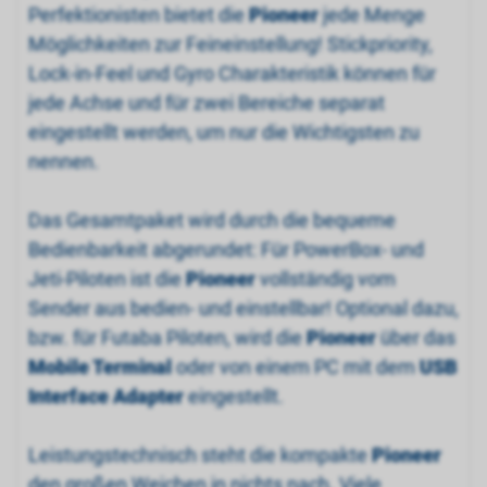
Perfektionisten bietet die
Pioneer
jede Menge
Möglichkeiten zur Feineinstellung! Stickpriority,
Lock-in-Feel und Gyro Charakteristik können für
jede Achse und für zwei Bereiche separat
eingestellt werden, um nur die Wichtigsten zu
nennen.
Das Gesamtpaket wird durch die bequeme
Bedienbarkeit abgerundet: Für PowerBox- und
Jeti-Piloten ist die
Pioneer
vollständig vom
Sender aus bedien- und einstellbar! Optional dazu,
bzw. für Futaba Piloten, wird die
Pioneer
über das
Mobile Terminal
oder von einem PC mit dem
USB
Interface Adapter
eingestellt.
Leistungstechnisch steht die kompakte
Pioneer
den großen Weichen in nichts nach. Viele