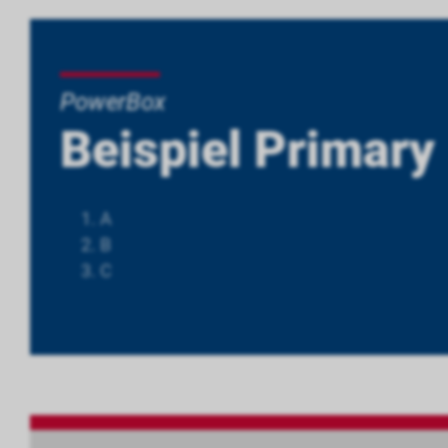
PowerBox
Beispiel Primary
A
B
C