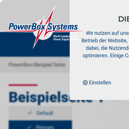
DI
Prod
Wir nutzen auf uns
Betrieb der Website,
dabei, die Nutzende
optimieren. Einige 
›
PowerBox
Beispiel Seite
Einstellen
Beispielseite 1 -
Default
Primary