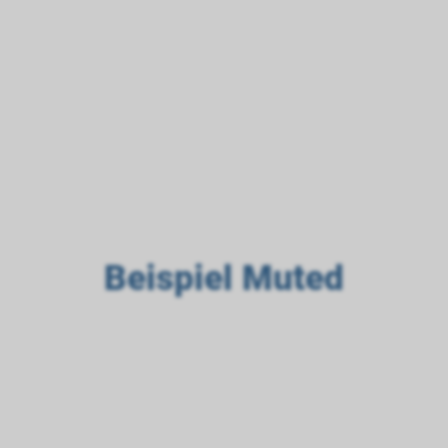
A
B
C
Beispiel Muted
A
B
C