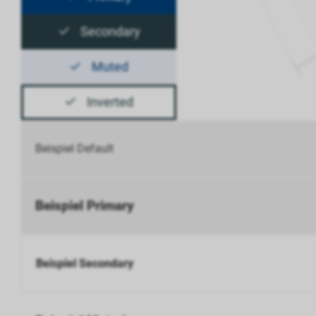
Secondary
Muted
Inverted
Beispiel Default
Beispiel Primary
Beispiel Secondary