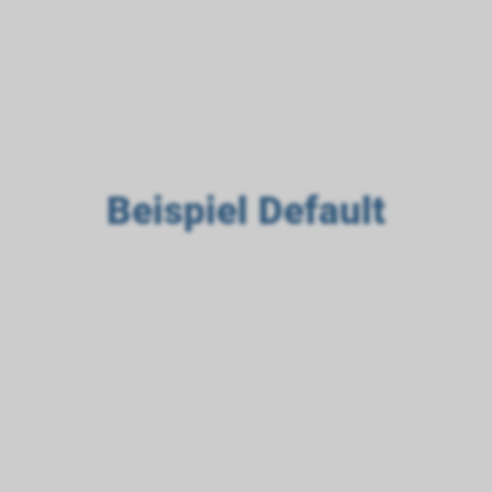
Beispiel Default
A
B
C