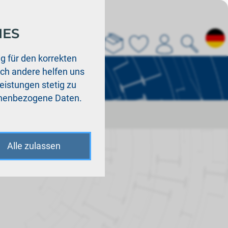
IES
Über uns
La
g für den korrekten
och andere helfen uns
Leistungen stetig zu
sonenbezogene Daten.
Alle zulassen