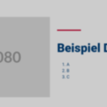
Beispiel 
A
B
C