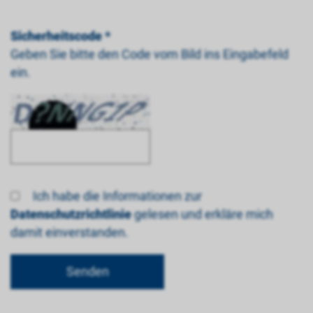
Sicherheitscode *
Geben Sie bitte den Code vom Bild ins Eingabefeld
ein.
Ich habe die Informationen zur
Datenschutzrichtlinie
gelesen und erkläre mich
damit einverstanden.