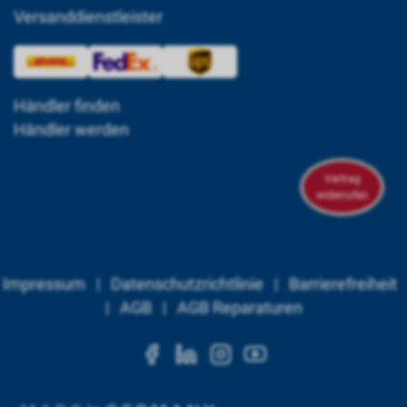
Versanddienstleister
Händler finden
Händler werden
Vertrag
widerrufen
Impressum
|
Datenschutzrichtlinie
|
Barrierefreiheit
|
AGB
|
AGB Reparaturen
https://www.facebook.c
https://www.linkedi
https://www.ins
https://www.