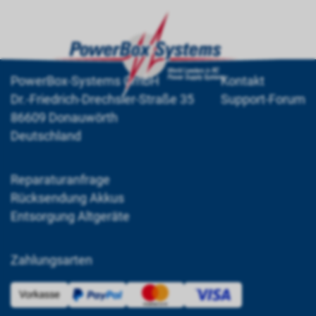
PowerBox-Systems GmbH
Kontakt
Dr.-Friedrich-Drechsler-Straße 35
Support-Forum
86609 Donauwörth
Deutschland
Reparaturanfrage
Rücksendung Akkus
Entsorgung Altgeräte
Zahlungsarten