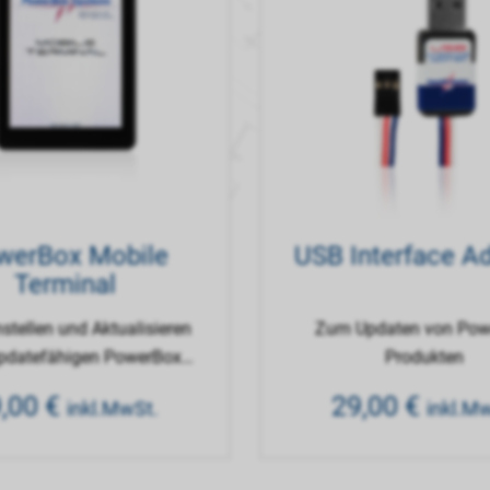
werBox Mobile
USB Interface A
Terminal
stellen und Aktualisieren
Zum Updaten von Pow
updatefähigen PowerBox
Produkten
Produkte
9,00
€
29,00
€
inkl.MwSt.
inkl.M