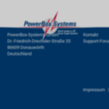
PowerBox-Systems GmbH
Kontakt
Dr.-Friedrich-Drechsler-Straße 35
Support-For
86609 Donauwörth
Deutschland
Impressum