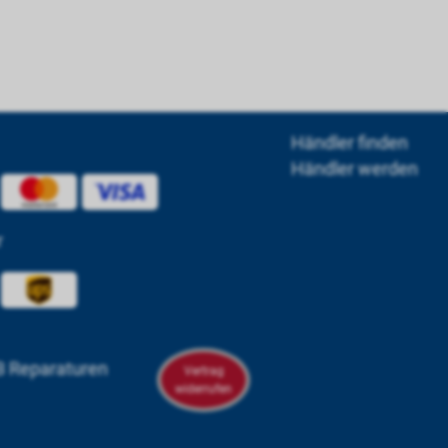
Händler finden
Händler werden
r
 Reparaturen
Vertrag
widerrufen
om/powerbox.systems/
n.com/company/powerbox-systems-gmbh
tagram.com/powerboxsystems/
youtube.com/@powerbox-systems