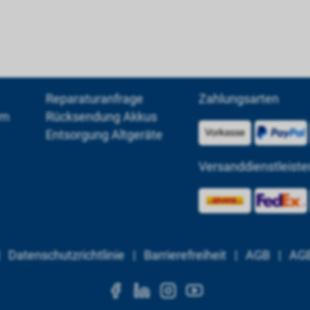
Reparaturanfrage
Zahlungsarten
um
Rücksendung Akkus
Entsorgung Altgeräte
Versanddienstleiste
|
Datenschutzrichtlinie
|
Barrierefreiheit
|
AGB
|
AGB
https://www.facebook.c
https://www.linkedi
https://www.ins
https://www.