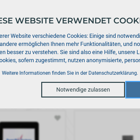
ESE WEBSITE VERWENDET COOK
ukte
Support
Aktuelles
Händler
Downloads
erer Website verschiedene Cookies: Einige sind notwendi
 andere ermöglichen Ihnen mehr Funktionalitäten, und n
n besser zu verstehen. Sie sind also eine Hilfe, unsere 
Cookies, sofern zugestimmt, nutzen anonymisierte, per
Weitere Informationen finden Sie in der
Datenschutzerklärung
.
Notwendige zulassen
nach:
Standard
|
Art. Nr.
|
Bezeichnung
|
Preis
/ Einheit