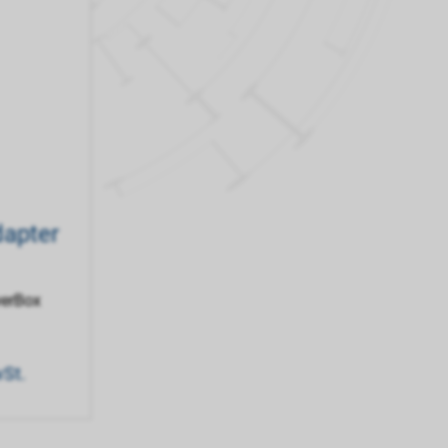
dapter
erBox
wSt.