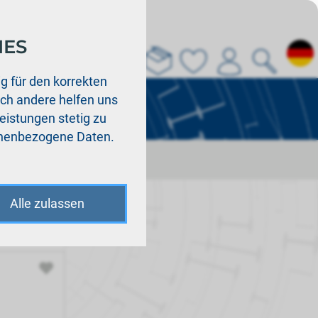
IES
Über uns
La
g für den korrekten
och andere helfen uns
Leistungen stetig zu
sonenbezogene Daten.
Alle zulassen