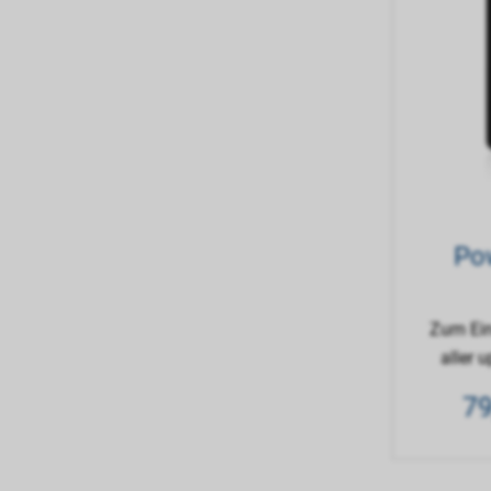
Po
Zum Ein
aller 
7