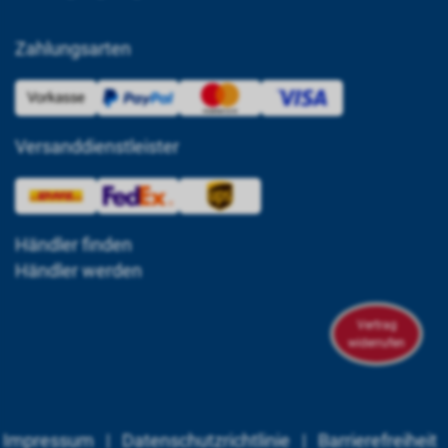
Zahlungsarten
Versanddienstleister
Händler finden
Händler werden
Vertrag
widerrufen
Impressum
|
Datenschutzrichtlinie
|
Barrierefreiheit