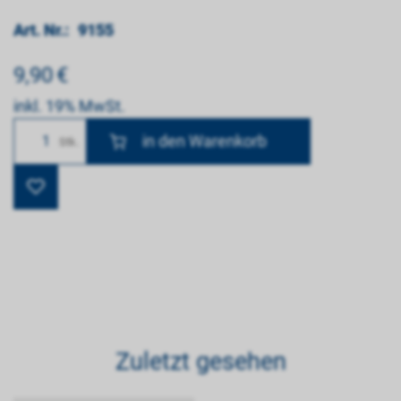
Art. Nr.:
9155
9,90
€
inkl. 19% MwSt.
Anzahl
Stk.
Zuletzt gesehen