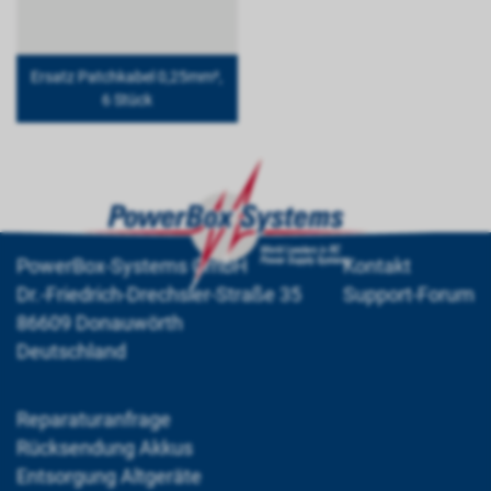
Ersatz Patchkabel 0,25mm²,
6 Stück
PowerBox-Systems GmbH
Kontakt
Dr.-Friedrich-Drechsler-Straße 35
Support-Forum
86609 Donauwörth
Deutschland
Reparaturanfrage
Rücksendung Akkus
Entsorgung Altgeräte