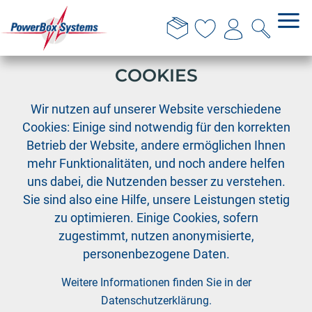
DIESE WEBSITE VERWENDET
COOKIES
›
›
›
PowerBox
Kabelkollektion
Adapterkabel
Wir nutzen auf unserer Website verschiedene
Ersatz Patchkabel 0,25mm², 6 Stück
Cookies: Einige sind notwendig für den korrekten
Betrieb der Website, andere ermöglichen Ihnen
mehr Funktionalitäten, und noch andere helfen
uns dabei, die Nutzenden besser zu verstehen.
Sie sind also eine Hilfe, unsere Leistungen stetig
zu optimieren. Einige Cookies, sofern
zugestimmt, nutzen anonymisierte,
personenbezogene Daten.
Weitere Informationen finden Sie in der
Datenschutzerklärung
.