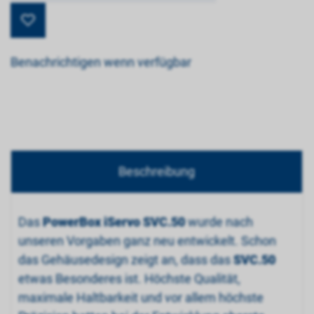
Benachrichtigen wenn verfügbar
Beschreibung
Das
PowerBox iServo SVC.50
wurde nach
unseren Vorgaben ganz neu entwickelt. Schon
das Gehäusedesign zeigt an, dass das
SVC.50
etwas Besonderes ist. Höchste Qualität,
maximale Haltbarkeit und vor allem höchste