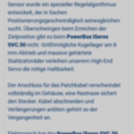
Sensor wurde ein spezieller Regelalgorithmus
entwickelt, der in Sachen
Positionierungsgeschwindigkeit seinesgleichen
sucht. Überschwingen beim Erreichen der
Zielposition gibt es beim
PowerBox iServo
SVC.50
nicht. Größtmögliche Kugellager am 8
mm Abtrieb und massive gehärtete
Stahlzahnräder verleihen unserem High-End
Servo die nötige Haltbarkeit.
Der Anschluss für das Patchkabel verschwindet
vollständig im Gehäuse, eine Rastnase sichert
den Stecker. Kabel abschneiden und
Verlängerungen anlöten gehört so der
Vergangenheit an.
Elektronisch hat das
PowerBox iServo SVC.50