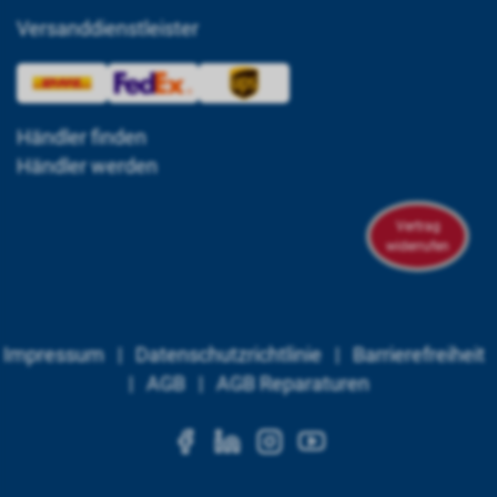
Versanddienstleister
Händler finden
Händler werden
Vertrag
widerrufen
Impressum
|
Datenschutzrichtlinie
|
Barrierefreiheit
|
AGB
|
AGB Reparaturen
https://www.facebook.c
https://www.linkedi
https://www.ins
https://www.