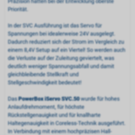
Präzision hatten bei der Entwicklung oberste
Priorität.
In der SVC Ausführung ist das Servo für
Spannungen bei idealerweise 24V ausgelegt.
Dadurch reduziert sich der Strom im Vergleich zu
einem 8,4V Setup auf ein Viertel! So werden auch
die Verluste auf der Zuleitung geviertelt, was
deutlich weniger Spannungsabfall und damit
gleichbleibende Stellkraft und
Stellgeschwindigkeit bedeutet!
Das
PowerBox iServo SVC.50
wurde für hohes
Anlaufdrehmoment, für höchste
Rückstellgenauigkeit und für knallharte
Haltegenauigkeit in Coreless-Technik ausgeführt.
In Verbindung mit einem hochpräzisen Hall-