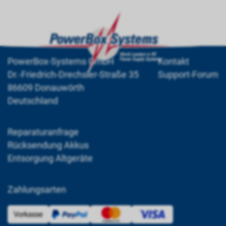
PowerBox-Systems GmbH
Kontakt
Dr.-Friedrich-Drechsler-Straße 35
Support-Forum
86609 Donauwörth
Deutschland
Reparaturanfrage
Rücksendung Akkus
Entsorgung Altgeräte
Zahlungsarten