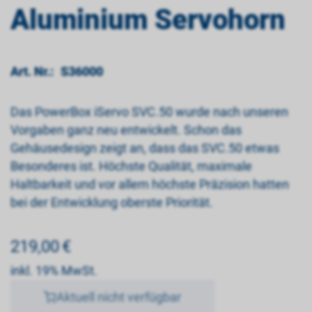
Aluminium Servohorn
Art. Nr.:
S36000
Das PowerBox iServo SVC.50 wurde nach unseren
Vorgaben ganz neu entwickelt. Schon das
Gehäusedesign zeigt an, dass das SVC.50 etwas
Besonderes ist. Höchste Qualität, maximale
Haltbarkeit und vor allem höchste Präzision hatten
bei der Entwicklung oberste Priorität.
219,00
€
inkl. 19% MwSt.
Aktuell nicht verfügbar