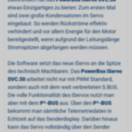
etwas Einzigartiges zu bieten: Zum ersten Mal
sind zwei große Kondensatoren im Servo
eingebaut. So werden Rückströme effektiv
verhindert und vor allem Energie für den Motor
bereitgestellt, wenn aufgrund der Leitungslänge
Stromspitzen abgefangen werden müssen.
Die Software setzt das neue iServo an die Spitze
des technisch Machbaren. Das
PowerBox iServo
SVC.50
arbeitet nicht nur mit PWM Standard,
sondern auch mit dem weit verbreiteten S.BUS.
Die volle Funktionalität des iServos nutzt man
aber mit dem
P
²
-BUS
aus. Über den
P
²
-BUS
bekommt man sämtliche Telemetriedaten in
Echtzeit auf das Senderdisplay. Darüber hinaus
kann das Servo vollständig über den Sender