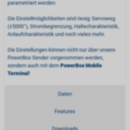
parametriert werden.
Die Einstellmöglichkeiten sind riesig: Servoweg
(±5000°), Strombegrenzung, Haltecharakteristik,
Anlaufcharakteristik und noch vieles mehr.
Die Einstellungen können nicht nur über unsere
PowerBox Sender vorgenommen werden,
sondern auch mit dem
PowerBox Mobile
Terminal
!
Daten
Features
Downloads