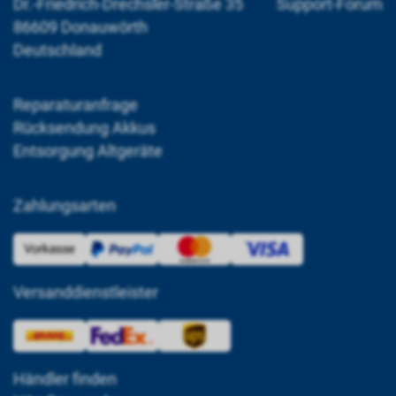
Dr.-Friedrich-Drechsler-Straße 35
Support-Forum
86609 Donauwörth
Deutschland
Reparaturanfrage
Rücksendung Akkus
Entsorgung Altgeräte
Zahlungsarten
Versanddienstleister
Händler finden