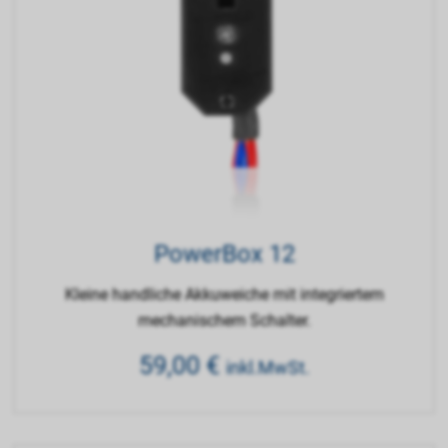
PowerBox 12
Kleine handliche Akkuweiche mit integriertem
mechanischem Schalter.
59,00
€
inkl.MwSt.