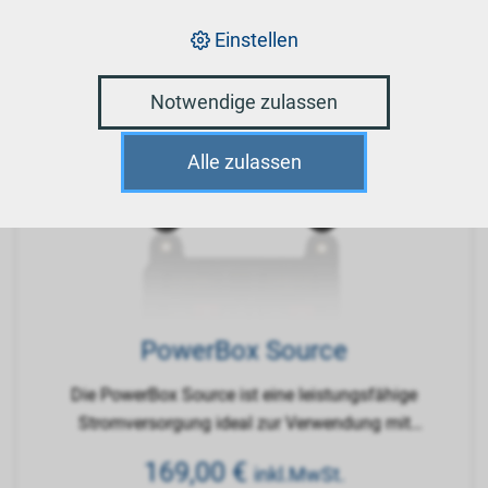
Einstellen
Notwendige zulassen
Alle zulassen
PowerBox Source
Die PowerBox Source ist eine leistungsfähige
Stromversorgung ideal zur Verwendung mit
Empfängern mit Hochstromeingang.
169,00
€
inkl.MwSt.