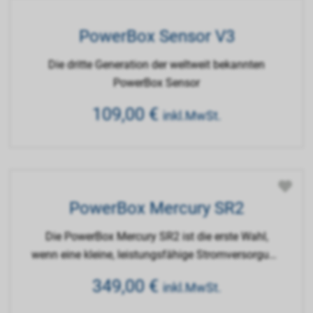
PowerBox Sensor V3
Die dritte Generation der weltweit bekannten
PowerBox Sensor
109,00
€
inkl.MwSt.
PowerBox Mercury SR2
Die PowerBox Mercury SR2 ist die erste Wahl,
wenn eine kleine, leistungsfähige Stromversorgung
mit maximaler Funktionalität benötigt wird.
349,00
€
inkl.MwSt.