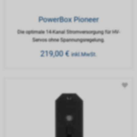
PowerBox Pioneer
Die optimale 14-Kanal Stromversorgung für HV-
Servos ohne Spannungsregelung.
219,00
€
inkl.MwSt.