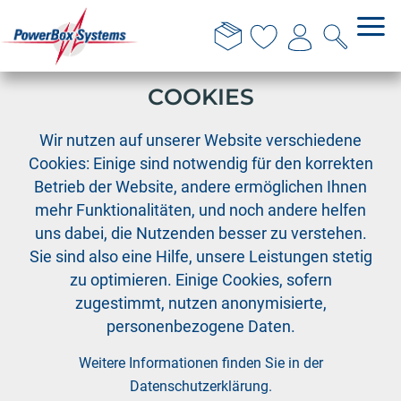
DIESE WEBSITE VERWENDET
COOKIES
›
PowerBox
PowerBox Systeme
Wir nutzen auf unserer Website verschiedene
Cookies: Einige sind notwendig für den korrekten
Betrieb der Website, andere ermöglichen Ihnen
bis 1,6 m
mehr Funktionalitäten, und noch andere helfen
uns dabei, die Nutzenden besser zu verstehen.
Sie sind also eine Hilfe, unsere Leistungen stetig
Sortieren nach:
Standard
|
Art. Nr.
|
Bezeichnung
|
Preis
zu optimieren. Einige Cookies, sofern
zugestimmt, nutzen anonymisierte,
personenbezogene Daten.
Weitere Informationen finden Sie in der
Datenschutzerklärung
.