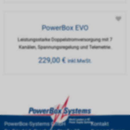
PowerBox EVO
Leistungsstarke Doppelstromversorgung mit 7
Kanälen, Spannungsregelung und Telemetrie.
229,00
€
inkl.MwSt.
PowerBox-Systems GmbH
Kontakt