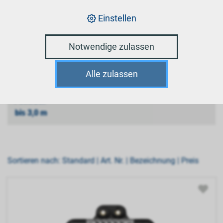
PowerBox
bis 1,7 m
Einstellen
Notwendige zulassen
PowerBox
bis 2,5 m
Alle zulassen
PowerBox
bis 3,0 m
Sortieren nach:
Standard
|
Art. Nr.
|
Bezeichnung
|
Preis