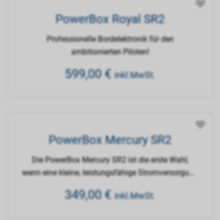
PowerBox Royal SR2
Professionelle Bordelektronik für den
ambitionierten Piloten!
599,00
€
inkl.MwSt.
PowerBox Mercury SR2
Die PowerBox Mercury SR2 ist die erste Wahl,
wenn eine kleine, leistungsfähige Stromversorgung
mit maximaler Funktionalität benötigt wird.
349,00
€
inkl.MwSt.