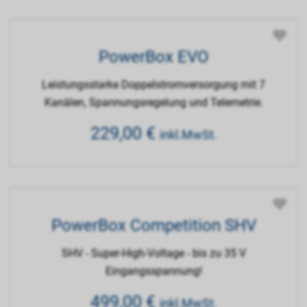
PowerBox EVO
Leistungsstarke Doppelstromversorgung mit 7
Kanälen, Spannungsregelung und Telemetrie.
229,00
€
inkl.MwSt.
PowerBox Competition SHV
SHV - Super-High-Voltage - bis zu 35 V
Eingangsspannung!
499,00
€
inkl.MwSt.