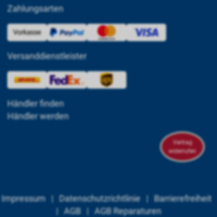
Zahlungsarten
Versanddienstleister
Händler finden
Händler werden
Vertrag
widerrufen
Impressum
|
Datenschutzrichtlinie
|
Barrierefreiheit
|
AGB
|
AGB Reparaturen