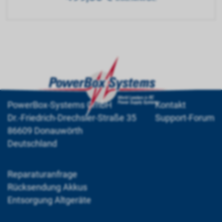
PowerBox-Systems GmbH
Kontakt
Dr.-Friedrich-Drechsler-Straße 35
Support-Forum
86609 Donauwörth
Deutschland
Reparaturanfrage
Rücksendung Akkus
Entsorgung Altgeräte