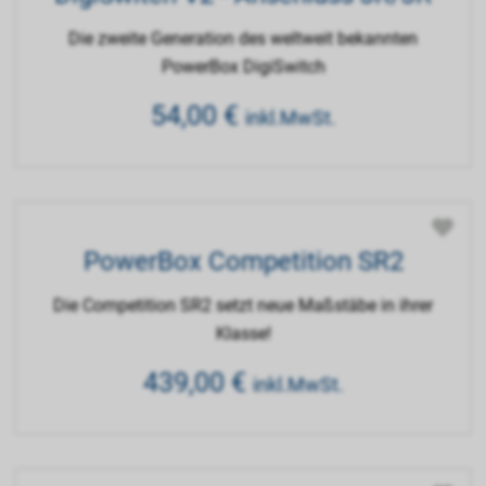
Die zweite Generation des weltweit bekannten
PowerBox DigiSwitch
54,00
€
inkl.MwSt.
PowerBox Competition SR2
Die Competition SR2 setzt neue Maßstäbe in ihrer
Klasse!
439,00
€
inkl.MwSt.