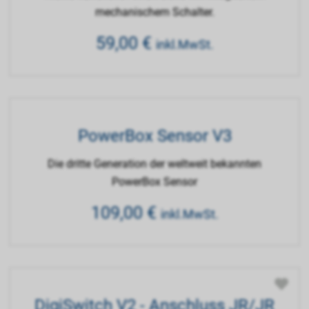
mechanischem Schalter.
59,00
€
inkl.MwSt.
PowerBox Sensor V3
Die dritte Generation der weltweit bekannten
PowerBox Sensor
109,00
€
inkl.MwSt.
DigiSwitch V2 - Anschluss JR/JR