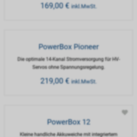
169,00
€
inkl.MwSt.
PowerBox Pioneer
Die optimale 14-Kanal Stromversorgung für HV-
Servos ohne Spannungsregelung.
219,00
€
inkl.MwSt.
PowerBox 12
Kleine handliche Akkuweiche mit integriertem