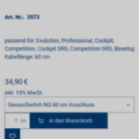
Art. Nr.:
3573
passend für: Evolution, Professional, Cockpit,
Competition, Cockpit SRS, Competition SRS, Baselog
Kabellänge: 60 cm
34,90
€
inkl. 19% MwSt.
Bitte wählen
SensorSwitch NG 60 cm Anschluss
Anzahl
Stk.