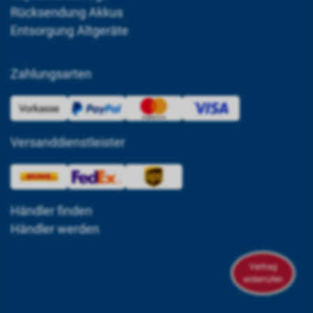
Rücksendung Akkus
Entsorgung Altgeräte
Zahlungsarten
Versanddienstleister
Händler finden
Händler werden
Vertrag
widerrufen