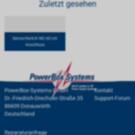
Zuletzt gesehen
SensorSwitch NG 60 cm
Anschluss
PowerBox-Systems GmbH
Kontakt
Dr.-Friedrich-Drechsler-Straße 35
Support-Forum
86609 Donauwörth
Deutschland
Reparaturanfrage