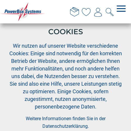
DIESE WEBSITE VERWENDET
COOKIES
›
›
›
PowerBox
Zubehör
Zubehör PowerBox Systeme
Wir nutzen auf unserer Website verschiedene
SensorSwitch NG 60 cm Anschluss
Cookies: Einige sind notwendig für den korrekten
Betrieb der Website, andere ermöglichen Ihnen
mehr Funktionalitäten, und noch andere helfen
uns dabei, die Nutzenden besser zu verstehen.
Sie sind also eine Hilfe, unsere Leistungen stetig
zu optimieren. Einige Cookies, sofern
zugestimmt, nutzen anonymisierte,
personenbezogene Daten.
Weitere Informationen finden Sie in der
Datenschutzerklärung
.