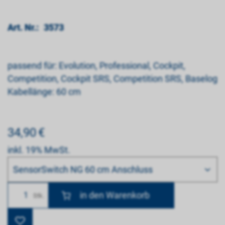
Art. Nr.:
3573
passend für: Evolution, Professional, Cockpit,
Competition, Cockpit SRS, Competition SRS, Baselog
Kabellänge: 60 cm
34,90
€
inkl. 19% MwSt.
Bitte wählen
SensorSwitch NG 60 cm Anschluss
Anzahl
Stk.