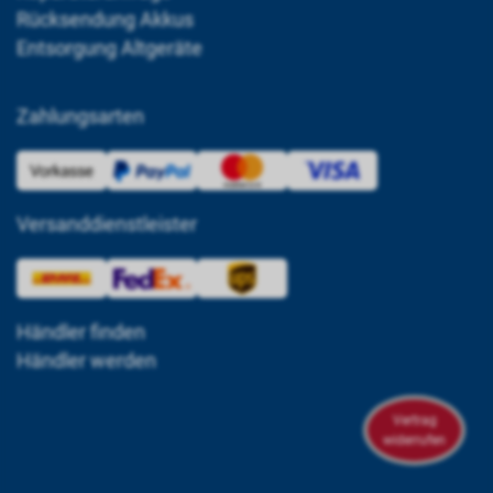
Rücksendung Akkus
Entsorgung Altgeräte
Zahlungsarten
Versanddienstleister
Händler finden
Händler werden
Vertrag
widerrufen