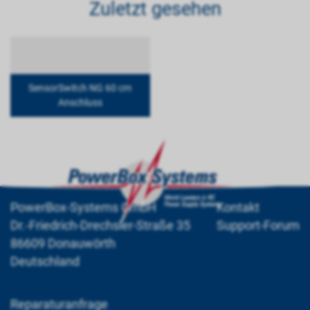
Zuletzt gesehen
SensorSwitch NG 60 cm
Anschluss
PowerBox-Systems GmbH
Kontakt
Dr.-Friedrich-Drechsler-Straße 35
Support-Forum
86609 Donauwörth
Deutschland
Reparaturanfrage