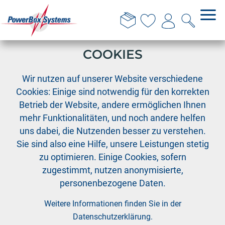
DIESE WEBSITE VERWENDET
COOKIES
›
›
›
PowerBox
Zubehör
Zubehör PowerBox Systeme
Wir nutzen auf unserer Website verschiedene
SensorSwitch NG 60 cm Anschluss
Cookies: Einige sind notwendig für den korrekten
Betrieb der Website, andere ermöglichen Ihnen
mehr Funktionalitäten, und noch andere helfen
uns dabei, die Nutzenden besser zu verstehen.
Sie sind also eine Hilfe, unsere Leistungen stetig
zu optimieren. Einige Cookies, sofern
zugestimmt, nutzen anonymisierte,
personenbezogene Daten.
Weitere Informationen finden Sie in der
Datenschutzerklärung
.